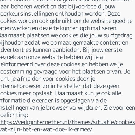
naar behoren werkt en dat bijvoorbeeld jouw
voorkeursinstellingen onthouden worden. Deze
cookies worden ook gebruikt om de website goed te
laten werken en deze te kunnen optimaliseren.
Daarnaast plaatsen we cookies die jouw surfgedrag
bijhouden zodat we op maat gemaakte content en
advertenties kunnen aanbieden. Bij jouw eerste
bezoek aan onze website hebben wij je al
geïnformeerd over deze cookies en hebben we je
toestemming gevraagd voor het plaatsen ervan. Je
kunt je afmelden voor cookies door je
internetbrowser zo in te stellen dat deze geen
ookies meer opslaat. Daarnaast kun je ook alle
nformatie die eerder is opgeslagen via de
nstellingen van je browser verwijderen. Zie voor een
oelichting:
https://veiliginternetten.nl/themes/situatie/cookies
wat-zijn-het-en-wat-doe-ik-ermee/