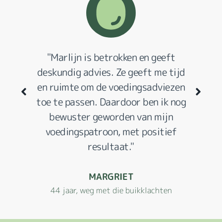
"Marlijn is betrokken en geeft
"Je vers
deskundig advies. Ze geeft me tijd
professi
en ruimte om de voedingsadviezen
wat aan!
toe te passen. Daardoor ben ik nog
streep
bewuster geworden van mijn
soort v
voedingspatroon, met positief
15 
resultaat."
MARGRIET
73 jaar,
44 jaar, weg met die buikklachten