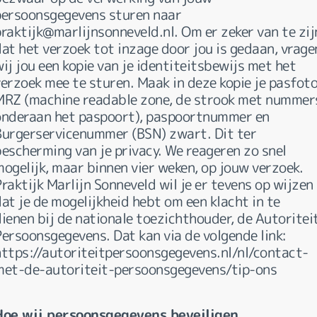
persoonsgegevens sturen naar
raktijk@marlijnsonneveld.nl. Om er zeker van te zij
at het verzoek tot inzage door jou is gedaan, vrage
ij jou een kopie van je identiteitsbewijs met het
erzoek mee te sturen. Maak in deze kopie je pasfoto
MRZ (machine readable zone, de strook met nummer
onderaan het paspoort), paspoortnummer en
Burgerservicenummer (BSN) zwart. Dit ter
bescherming van je privacy. We reageren zo snel
ogelijk, maar binnen vier weken, op jouw verzoek.
raktijk Marlijn Sonneveld wil je er tevens op wijzen
at je de mogelijkheid hebt om een klacht in te
ienen bij de nationale toezichthouder, de Autoritei
Persoonsgegevens. Dat kan via de volgende link:
https://autoriteitpersoonsgegevens.nl/nl/contact-
met-de-autoriteit-persoonsgegevens/tip-ons
Hoe wij persoonsgegevens beveiligen