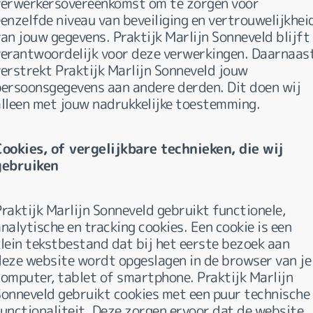
verwerkersovereenkomst om te zorgen voor
enzelfde niveau van beveiliging en vertrouwelijkhei
an jouw gegevens. Praktijk Marlijn Sonneveld blijft
verantwoordelijk voor deze verwerkingen. Daarnaas
verstrekt Praktijk Marlijn Sonneveld jouw
persoonsgegevens aan andere derden. Dit doen wij
alleen met jouw nadrukkelijke toestemming.
Cookies, of vergelijkbare technieken, die wij
gebruiken
raktijk Marlijn Sonneveld gebruikt functionele,
nalytische en tracking cookies. Een cookie is een
klein tekstbestand dat bij het eerste bezoek aan
deze website wordt opgeslagen in de browser van je
computer, tablet of smartphone. Praktijk Marlijn
Sonneveld gebruikt cookies met een puur technische
functionaliteit. Deze zorgen ervoor dat de website